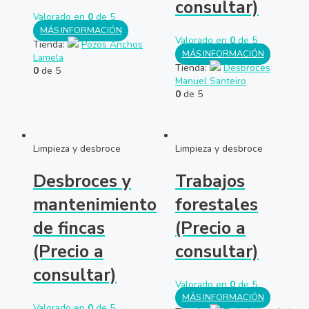
consultar)
Valorado en
0
de 5
MÁS INFORMACIÓN
Valorado en
0
de 5
Tienda:
Pozos Anchos
MÁS INFORMACIÓN
Lamela
Tienda:
Desbroces
0
de 5
Manuel Santeiro
0
de 5
Limpieza y desbroce
Limpieza y desbroce
Desbroces y
Trabajos
mantenimiento
forestales
de fincas
(Precio a
(Precio a
consultar)
consultar)
Valorado en
0
de 5
MÁS INFORMACIÓN
Valorado en
0
de 5