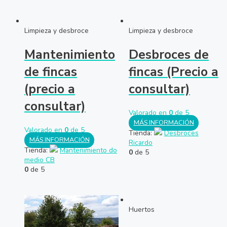
Limpieza y desbroce
Limpieza y desbroce
Mantenimiento
Desbroces de
de fincas
fincas (Precio a
(precio a
consultar)
consultar)
Valorado en
0
de 5
MÁS INFORMACIÓN
Valorado en
0
de 5
Tienda:
Desbroces
MÁS INFORMACIÓN
Ricardo
Tienda:
Mantenimiento do
0
de 5
medio CB
0
de 5
Huertos