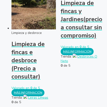
Limpieza de
fincas y
Jardines(precio
a consultar sin
Limpieza y desbroce
compromiso)
Limpieza de
Valorado en
0
de 5
fincas e
MÁS INFORMACIÓN
Tienda:
Desbroces O
desbroce
Neto
0
de 5
(Precio a
consultar)
Valorado en
0
de 5
MÁS INFORMACIÓN
Tienda:
Leiras Limpas
0
de 5