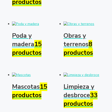
productos
Poda y
Obras y
madera
15
terrenos
8
productos
productos
Mascotas
15
Limpieza y
productos
desbroce
33
productos