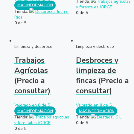
Tienda:
Trabajos agrícolas
MÁS INFORMACIÓN
y forestales JORGE
Tienda:
Desbroces Juan e
0
de 5
Ríos
0
de 5
Limpieza y desbroce
Limpieza y desbroce
Trabajos
Desbroces y
Agrícolas
limpieza de
(Precio a
fincas (Precio a
consultar)
consultar)
Valorado en
0
de 5
Valorado en
0
de 5
MÁS INFORMACIÓN
MÁS INFORMACIÓN
Tienda:
Trabajos agrícolas
Tienda:
Destagal, S.L
y forestales JORGE
0
de 5
0
de 5